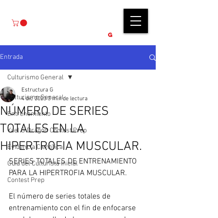
E S T R U C T U R A
G
Entrada
Culturismo General
Estructura G
Culturismo General
4 dic 2023
3 min de lectura
NÚMERO DE SERIES
Entrenamiento
TOTALES EN LA
Yael G Dragón Contest Prep
HIPERTROFIA MUSCULAR.
Evidencia Científica
SERIES TOTALES DE ENTRENAMIENTO 
Guía del Culturista Inicial
PARA LA HIPERTROFIA MUSCULAR.
Contest Prep
El número de series totales de 
entrenamiento con el fin de enfocarse 