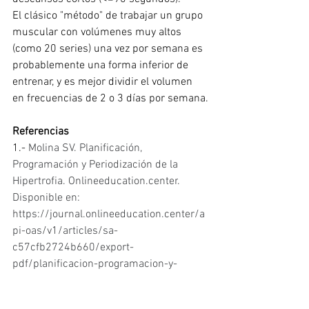
El clásico "método" de trabajar un grupo 
muscular con volúmenes muy altos 
(como 20 series) una vez por semana es 
probablemente una forma inferior de 
entrenar, y es mejor dividir el volumen 
en frecuencias de 2 o 3 días por semana.
Referencias
1.- 
Molina SV. Planificación, 
Programación y Periodización de la 
Hipertrofia. 
Onlineeducation.center
. 
Disponible en: 
https://journal.onlineeducation.center/a
pi-oas/v1/articles/sa-
c57cfb2724b660/export-
pdf/planificacion-programacion-y-
periodizacion-de-la-hipertrofia-1793?_gl