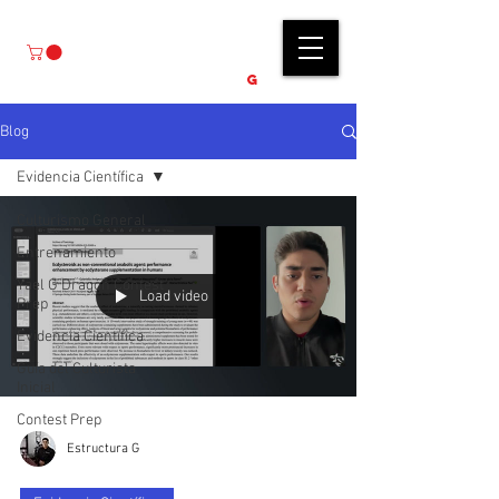
E S T R U C T U R A
G
Blog
Evidencia Científica
Culturismo General
Entrenamiento
Yael G Dragón Contest
Load video
Prep
Evidencia Científica
Guía del Culturista
Inicial
Contest Prep
Estructura G